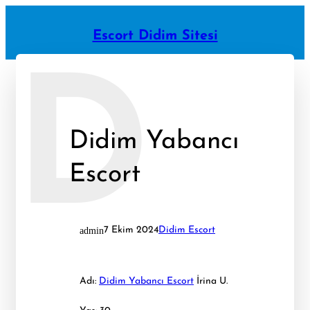
İçeriğe
geç
Escort Didim Sitesi
D
Didim Yabancı
Escort
admin
7 Ekim 2024
Didim Escort
Adı:
Didim Yabancı Escort
İrina U.