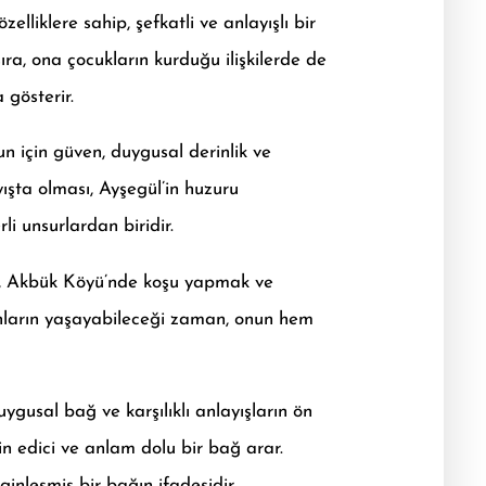
elliklere sahip, şefkatli ve anlayışlı bir
ra, ona çocukların kurduğu ilişkilerde de
 gösterir.
un için güven, duygusal derinlik ve
ayışta olması, Ayşegül’in huzuru
li unsurlardan biridir.
ek, Akbük Köyü’nde koşu yapmak ve
ânların yaşayabileceği zaman, onun hem
uygusal bağ ve karşılıklı anlayışların ön
min edici ve anlam dolu bir bağ arar.
ginleşmiş bir bağın ifadesidir.