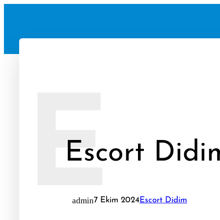
İçeriğe
geç
E
Escort Didi
admin
7 Ekim 2024
Escort Didim