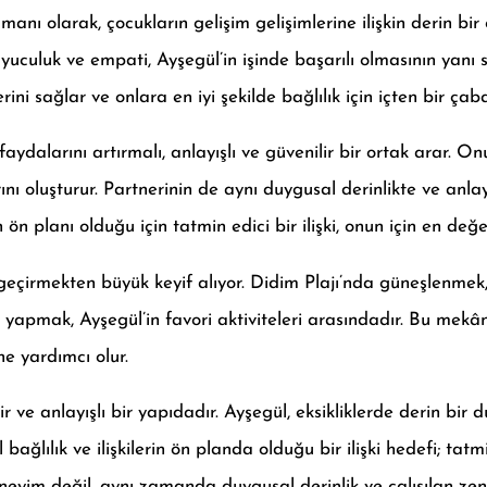
nı olarak, çocukların gelişim gelişimlerine ilişkin derin bir öz
culuk ve empati, Ayşegül’in işinde başarılı olmasının yanı sı
ini sağlar ve onlara en iyi şekilde bağlılık için içten bir çaba
aydalarını artırmalı, anlayışlı ve güvenilir bir ortak arar. On
şlarını oluşturur. Partnerinin de aynı duygusal derinlikte ve anl
 planı olduğu için tatmin edici bir ilişki, onun için en değer
t geçirmekten büyük keyif alıyor. Didim Plajı’nda güneşlenm
 yapmak, Ayşegül’in favori aktiviteleri arasındadır. Bu mek
ne yardımcı olur.
 ve anlayışlı bir yapıdadır. Ayşegül, eksikliklerde derin bir d
ağlılık ve ilişkilerin ön planda olduğu bir ilişki hedefi; tat
deneyim değil, aynı zamanda duygusal derinlik ve çalışılan zen