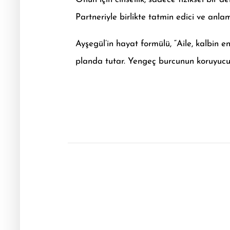
Partneriyle birlikte tatmin edici ve anlam
Ayşegül’in hayat formülü, “Aile, kalbin e
planda tutar. Yengeç burcunun koruyucu v