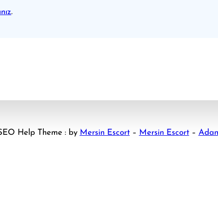
nız
.
. SEO Help Theme : by
Mersin Escort
–
Mersin Escort
–
Adan