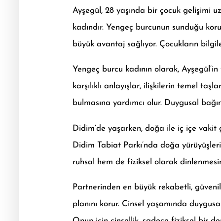
Ayşegül, 28 yaşında bir çocuk gelişimi uzma
kadındır. Yengeç burcunun sunduğu koruyu
büyük avantaj sağlıyor. Çocukların bilgiler
Yengeç burcu kadının olarak, Ayşegül’in f
karşılıklı anlayışlar, ilişkilerin temel ta
bulmasına yardımcı olur. Duygusal bağın ön
Didim’de yaşarken, doğa ile iç içe vaki
Didim Tabiat Parkı’nda doğa yürüyüşleri
ruhsal hem de fiziksel olarak dinlenmesi
Partnerinden en büyük rekabetli, güvenilir
planını korur. Cinsel yaşamında duygusal b
Onun için cinsellik, sadece fiziksel bir 