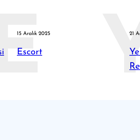
E
15 Aralık 2025
21 A
si
Escort
Ye
Re